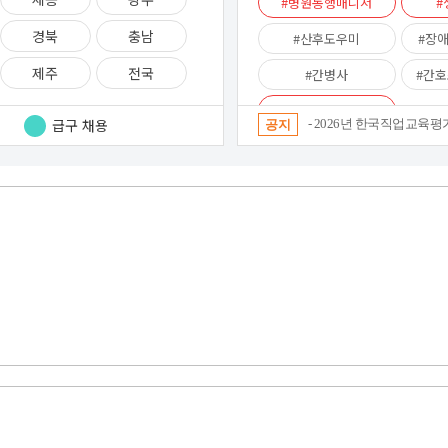
병원동행매니저
[병원동행]
경북
충남
산후도우미
장
제주
전국
간병사
간호
반려동물 장례지도사
급구 채용
- 2026년 한국직업교육평
공지
- 2026년 8월 4차 내일배움카
업지원센터입니다.
- 2026년 8월 3차 내일배움카
- 7월 2차 내일배움카드 병원동
- 7월 1차 내일배움카드 병원동
- 2026년 한국직업교육평가개발원
- 2026 울산 일자리박람회
- [김포시] 2026년 상반기 일자리