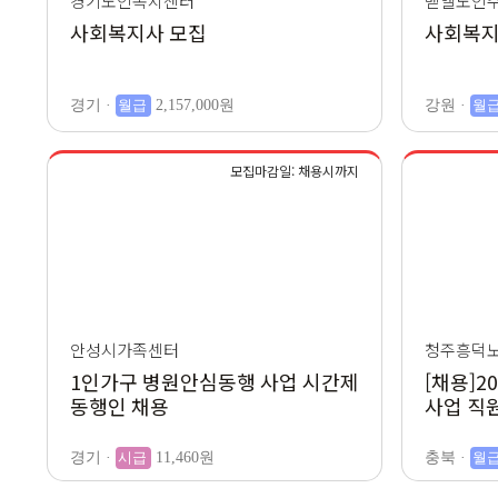
경기노인복지센터
벧엘노인
사회복지사 모집
사회복지
경기 ·
월급
2,157,000원
강원 ·
월
모집마감일: 채용시까지
안성시가족센터
청주흥덕
1인가구 병원안심동행 사업 시간제
[채용]
동행인 채용
사업 직
고
경기 ·
시급
11,460원
충북 ·
월