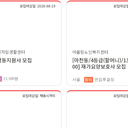
모집마감일: 2026-08-19
모집마감일
인자립생활센터
어울림노인복지센터
활동지원사 모집
[마천동/4등급(할머니)/13:
00] 재가요양보호사 모집
급
13,100원
서울 ·
협의
면접후결정
모집마감일: 채용시까지
모집마감일