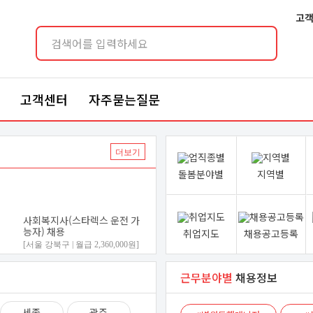
고객
센터
고객센터
자주묻는질문
더보기
더보기
돌봄분야별
지역별
사회복지사(스타렉스 운전 가
능자) 채용
취업지도
채용공고등록
[서울 강북구 | 월급 2,360,000원]
백○○ (여·38)
근무분야별
채용정보
지원합니다
세종
광주