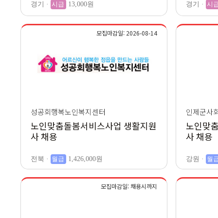
경기 ·
시급
13,000원
경기 ·
시
모집마감일: 2026-08-14
성공회행복노인복지센터
인제군사
노인맞춤돌봄서비스사업 생활지원
노인맞춤
사 채용
사 채용
전북 ·
월급
1,426,000원
강원 ·
월
모집마감일: 채용시까지