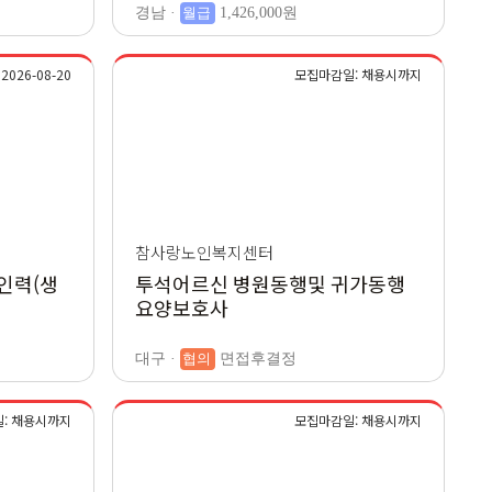
경남 ·
월급
1,426,000원
026-08-20
모집마감일: 채용시까지
참사랑노인복지센터
인력(생
투석어르신 병원동행및 귀가동행
요양보호사
대구 ·
협의
면접후결정
: 채용시까지
모집마감일: 채용시까지