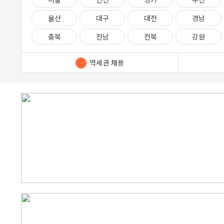
[병원동행]
[병원동행]
울산
대구
대전
경남
충북
전남
전북
강원
역세권 채용
케어잡은 한국직업교육평가개발원에서 운영하는 병원동행매니저·생활지원사·요양보호사 등 돌봄 분야 공식 취