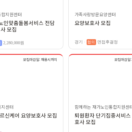
통합지원센터
가족사랑방문요양센터
년 노인맞춤돌봄서비스 전담
요양보호사 모집
사 모집
경기 ·
협의
면접후결정
급
2,280,000원
모집마감일: 채용시까지
모집마감일: 2
복지센터
함께하는 재가노인통합지원센
어르신케어 요양보호사 모집
퇴원환자 단기집중서비스
호사 모집