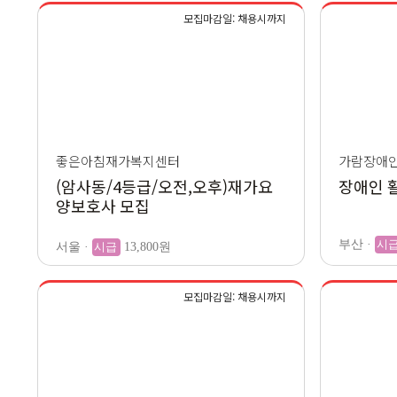
모집마감일: 채용시까지
좋은아침재가복지센터
가람장애
(암사동/4등급/오전,오후)재가요
장애인 
양보호사 모집
부산 ·
시
서울 ·
시급
13,800원
모집마감일: 채용시까지