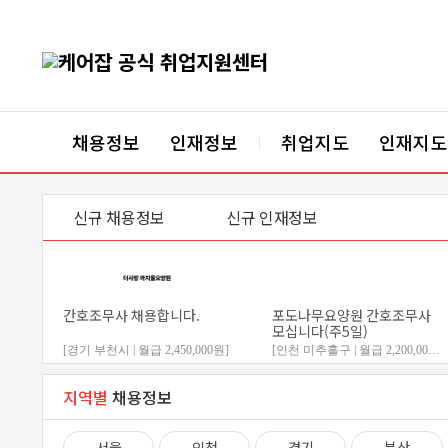
케어잡 공식 취업지원
채용정보
인재정보
취업지도
인재지도
|
신규 채용정보
신규 인재정보
간호조무사 채용합니다.
포도나무요양원 간호조무사
모십니다(주5일)
[경기 부천시 | 월급 2,450,000원]
[인천 미추홀구 | 월급 2,200,000원]
김○○ (여·67)
지역별
채용정보
문○○ (여·60)
요양보호사,병원동행매니저,
병원동행매니저로 활동을 희
생활지원사
망하는 구직자입니다
서울
인천
경기
부산