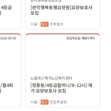
관악행복동행요양원
 4등급
[관악행복동행요양원]요양보호사
일
모집
서울 ·
협의
추후협의
026-09-30
모집마감일: 채용시까지
노블레스재가노인복지센터
/월4회
[정릉동/4등급할머니/9~12시] 재
집
가 요양보호사 모집
서울 ·
협의
면접후결정