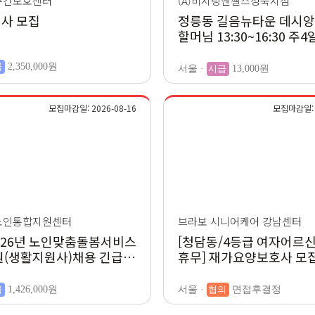
주간보호센터
(A)비지팅엔젤스성북지점
사 모집
정릉동 길음뉴타운 데시앙
할머님 13:30~16:30 주4
급
2,350,000원
서울 ·
시급
13,000원
모집마감일: 2026-08-16
모집마감일: 2
노인통합지원센터
브라보 시니어케어 강남센터
2026년 노인맞춤돌봄서비스
[청담동/4등급 여자어르신
원(생활지원사)채용 긴급공
휴무] 재가요양보호사 모
급
1,426,000원
서울 ·
협의
면접후결정