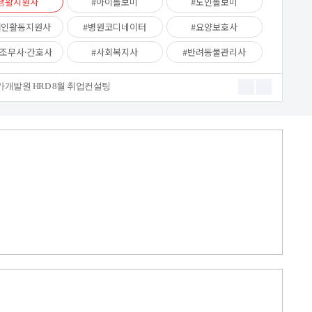
생활지원사
아이돌보미
노인돌보미
애인활동지원사
병원코디네이터
요양보호사
조무사·간호사
사회복지사
반려동물관리사
가개발원 HRD 8월 취업컨설팅
드 병원동행매니저&생활지원사 교육생 모집
- 2026년 7월 한국직업교육평가개발원 HRD 교육 병원동행매니저, 생활지원사 케어잡 취업지원 설명회
드 병원동행매니저&생활지원사 교육생 모집
행매니저&생활지원사 교육생 모집
행매니저&생활지원사 교육생 모집
 HRD 6월 교육과정 생활지원사 취업지원 설명회
박람회