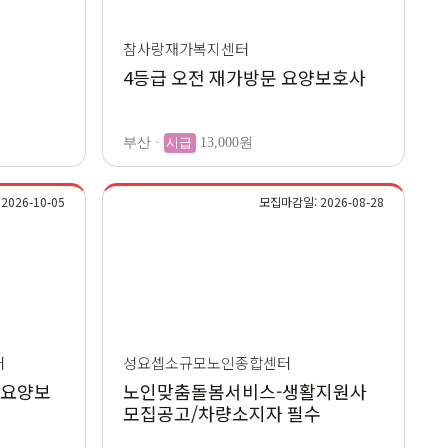
참사랑재가복지센터
4등급 오전 재가방문 요양보호사
부산 ·
시급
13,000원
026-10-05
모집마감일: 2026-08-28
터
성요셉소규모노인종합센터
 요양보
노인맞춤돌봄서비스-생활지원사
모집공고/차량소지자 필수