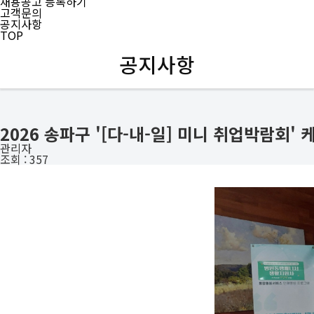
채용공고 등록하기
고객문의
공지사항
TOP
공지사항
2026 송파구 '[다-내-일] 미니 취업박람회'
관리자
조회 :
357