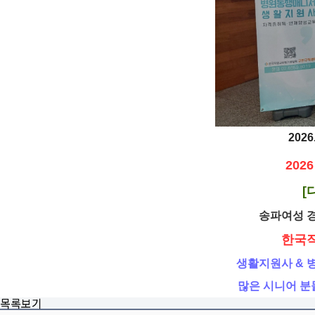
2026.
202
[
송파여성 
한국
생활지원사 & 
많은 시니어 분
목록보기