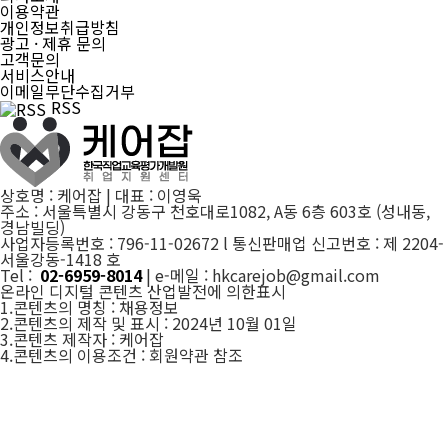
이용약관
개인정보취급방침
광고 · 제휴 문의
고객문의
서비스안내
이메일무단수집거부
RSS
상호명 : 케어잡 | 대표 : 이영욱
주소 : 서울특별시 강동구 천호대로1082, A동 6층 603호 (성내동,
경남빌딩)
사업자등록번호 : 796-11-02672 l 통신판매업 신고번호 : 제 2204-
서울강동-1418 호
Tel :
02-6959-8014
| e-메일 : hkcarejob@gmail.com
온라인 디지털 콘텐츠 산업발전에 의한표시
1.콘텐츠의 명칭 : 채용정보
2.콘텐츠의 제작 및 표시 : 2024년 10월 01일
3.콘텐츠 제작자 : 케어잡
4.콘텐츠의 이용조건 : 회원약관 참조