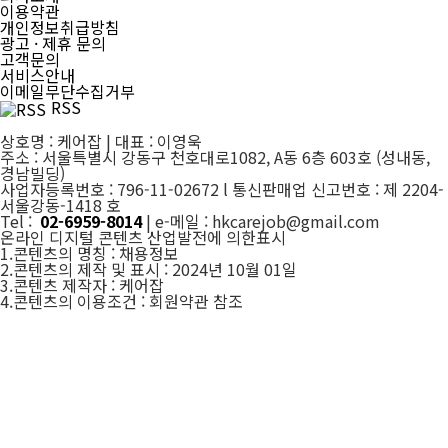
이용약관
개인정보취급방침
광고 · 제휴 문의
고객문의
서비스안내
이메일무단수집거부
RSS
상호명 : 케어잡 | 대표 : 이영욱
주소 : 서울특별시 강동구 천호대로1082, A동 6층 603호 (성내동,
경남빌딩)
사업자등록번호 : 796-11-02672 l 통신판매업 신고번호 : 제 2204-
서울강동-1418 호
Tel :
02-6959-8014
| e-메일 : hkcarejob@gmail.com
온라인 디지털 콘텐츠 산업발전에 의한표시
1.콘텐츠의 명칭 : 채용정보
2.콘텐츠의 제작 및 표시 : 2024년 10월 01일
3.콘텐츠 제작자 : 케어잡
4.콘텐츠의 이용조건 : 회원약관 참조