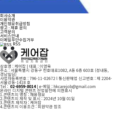
회사소개
이용약관
개인정보취급방침
광고 · 제휴 문의
고객문의
서비스안내
이메일무단수집거부
RSS
상호명 : 케어잡 | 대표 : 이영욱
주소 : 서울특별시 강동구 천호대로1082, A동 6층 603호 (성내동,
경남빌딩)
사업자등록번호 : 796-11-02672 l 통신판매업 신고번호 : 제 2204-
서울강동-1418 호
Tel :
02-6959-8014
| e-메일 : hkcarejob@gmail.com
온라인 디지털 콘텐츠 산업발전에 의한표시
1.콘텐츠의 명칭 : 채용정보
2.콘텐츠의 제작 및 표시 : 2024년 10월 01일
3.콘텐츠 제작자 : 케어잡
4.콘텐츠의 이용조건 : 회원약관 참조