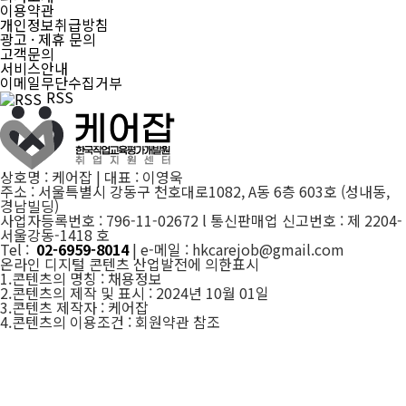
이용약관
개인정보취급방침
광고 · 제휴 문의
고객문의
서비스안내
이메일무단수집거부
RSS
상호명 : 케어잡 | 대표 : 이영욱
주소 : 서울특별시 강동구 천호대로1082, A동 6층 603호 (성내동,
경남빌딩)
사업자등록번호 : 796-11-02672 l 통신판매업 신고번호 : 제 2204-
서울강동-1418 호
Tel :
02-6959-8014
| e-메일 : hkcarejob@gmail.com
온라인 디지털 콘텐츠 산업발전에 의한표시
1.콘텐츠의 명칭 : 채용정보
2.콘텐츠의 제작 및 표시 : 2024년 10월 01일
3.콘텐츠 제작자 : 케어잡
4.콘텐츠의 이용조건 : 회원약관 참조