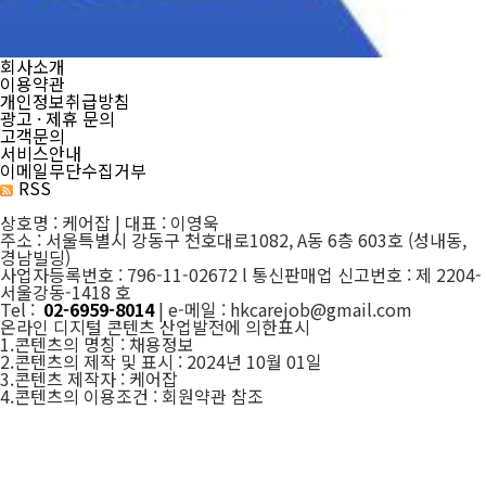
회사소개
이용약관
개인정보취급방침
광고 · 제휴 문의
고객문의
서비스안내
이메일무단수집거부
RSS
상호명 : 케어잡 | 대표 : 이영욱
주소 : 서울특별시 강동구 천호대로1082, A동 6층 603호 (성내동,
경남빌딩)
사업자등록번호 : 796-11-02672 l 통신판매업 신고번호 : 제 2204-
서울강동-1418 호
Tel :
02-6959-8014
| e-메일 : hkcarejob@gmail.com
온라인 디지털 콘텐츠 산업발전에 의한표시
1.콘텐츠의 명칭 : 채용정보
2.콘텐츠의 제작 및 표시 : 2024년 10월 01일
3.콘텐츠 제작자 : 케어잡
4.콘텐츠의 이용조건 : 회원약관 참조