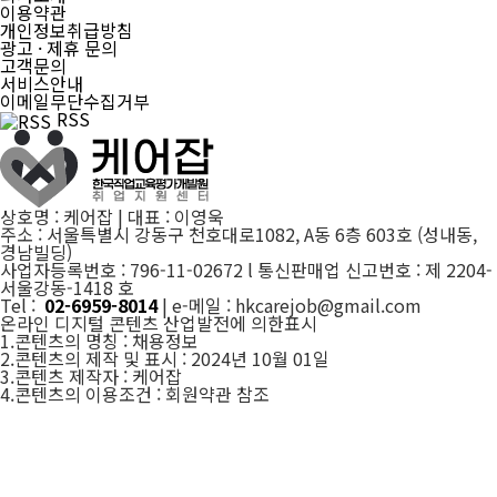
이용약관
개인정보취급방침
광고 · 제휴 문의
고객문의
서비스안내
이메일무단수집거부
RSS
상호명 : 케어잡 | 대표 : 이영욱
주소 : 서울특별시 강동구 천호대로1082, A동 6층 603호 (성내동,
경남빌딩)
사업자등록번호 : 796-11-02672 l 통신판매업 신고번호 : 제 2204-
서울강동-1418 호
Tel :
02-6959-8014
| e-메일 : hkcarejob@gmail.com
온라인 디지털 콘텐츠 산업발전에 의한표시
1.콘텐츠의 명칭 : 채용정보
2.콘텐츠의 제작 및 표시 : 2024년 10월 01일
3.콘텐츠 제작자 : 케어잡
4.콘텐츠의 이용조건 : 회원약관 참조