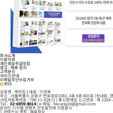
회사소개
이용약관
개인정보취급방침
광고 · 제휴 문의
고객문의
서비스안내
이메일무단수집거부
RSS
상호명 : 케어잡 | 대표 : 이영욱
주소 : 서울특별시 강동구 천호대로1082, A동 6층 603호 (성내동, 
사업자등록번호 : 796-11-02672 l 통신판매업 신고번호 : 제 2204
Tel :
02-6959-8014
| e-메일 : hkcarejob@gmail.com
온라인 디지털 콘텐츠 산업발전에 의한표시
1.콘텐츠의 명칭 : 채용정보