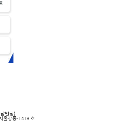
경남빌딩)
-서울강동-1418 호