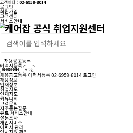
고객센터 :
02-6959-8014
로그인
회원가입
고객센터
서비스안내
케어잡
채용공고등록
이력서등록
02-6959-8014
로그인
채용공고등록
이력서등록
02-6959-8014
로그인
채용정보
인재정보
취업지도
인재지도
커뮤니티
고객문의
자주묻는질문
유료 서비스안내
설문조사
개인서비스
이력서 관리
입사지원 관리