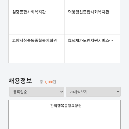
원당종합사회복지관
덕양행신종합사회복지관
고양시삼송동종합복지회관
효샘재가노인지원서비스센터
채용정보
총
1,188
건
관악행복동행요양원