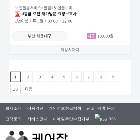
노인돌봄서비스>돌봄>노인돌보미
4등급 오전 재가방문 요양보호사
1년이상 / 주 5일 / 09:00 ~ 12:00
부산 해운대구
시급
13,000원
채용시까지
1
2
3
4
5
6
7
8
9
10
다음
회사소개
이용약관
개인정보취급방침
광고 · 제휴 문의
고객문의
서비스안내
이메일무단수집거부
RSS