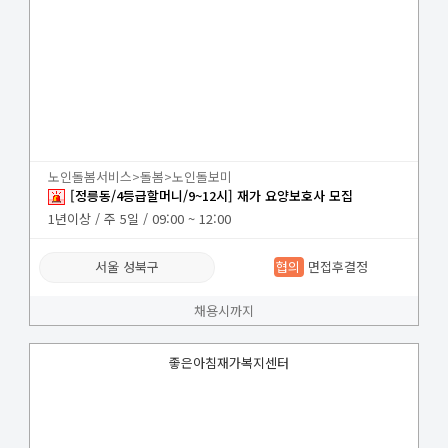
노인돌봄서비스>돌봄>노인돌보미
[정릉동/4등급할머니/9~12시] 재가 요양보호사 모집
1년이상 / 주 5일 / 09:00 ~ 12:00
서울 성북구
협의
면접후결정
채용시까지
좋은아침재가복지센터