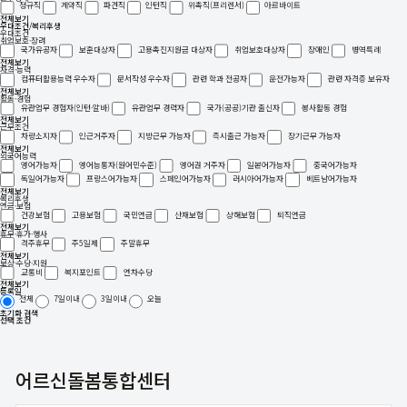
정규직
계약직
파견직
인턴직
위촉직(프리렌서)
아르바이트
전체보기
우대조건/복리후생
우대조건
취업보호·장려
국가유공자
보훈대상자
고용촉진지원금 대상자
취업보호대상자
장애인
병역특례
전체보기
자격·능력
컴퓨터활용능력 우수자
문서작성 우수자
관련 학과 전공자
운전가능자
관련 자격증 보유자
전체보기
활동·경험
유관업무 경험자(인턴·알바)
유관업무 경력자
국가(공공)기관 출신자
봉사활동 경험
전체보기
근무조건
차량소지자
인근거주자
지방근무 가능자
즉시출근 가능자
장기근무 가능자
전체보기
외국어능력
영어가능자
영어능통자(원어민수준)
영어권 거주자
일본어가능자
중국어가능자
독일어가능자
프랑스어가능자
스페인어가능자
러시아어가능자
베트남어가능자
전체보기
복리후생
연금·보험
건강보험
고용보험
국민연금
산재보험
상해보험
퇴직연금
전체보기
휴무·휴가·행사
격주휴무
주5일제
주말휴무
전체보기
보상·수당·지원
교통비
복지포인트
연차수당
전체보기
등록일
전체
7일이내
3일이내
오늘
초기화
검색
선택 조건
어르신돌봄통합센터