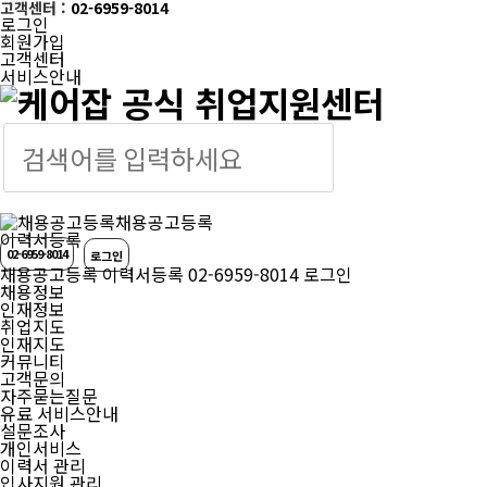
고객센터 :
02-6959-8014
로그인
회원가입
고객센터
서비스안내
케어잡
채용공고등록
이력서등록
02-6959-8014
로그인
채용공고등록
이력서등록
02-6959-8014
로그인
채용정보
인재정보
취업지도
인재지도
커뮤니티
고객문의
자주묻는질문
유료 서비스안내
설문조사
개인서비스
이력서 관리
입사지원 관리