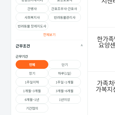
지센
간병사
간호조무사·간호사
사회복지사
반려동물관리사
반려동물 장례지도사
전체보기
한가족
요양
근무조건
근무기간
전체
단기
장기
하루(1일)
가족처
1주일이하
1주일~1개월
가복지
1개월~3개월
3개월~6개월
6개월~1년
1년이상
기간협의