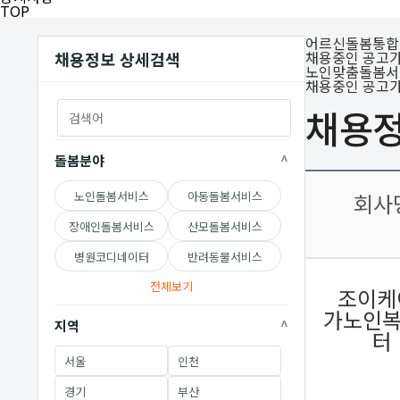
TOP
어르신돌봄통합
채용중인 공고가
채용정보 상세검색
노인맞춤돌봄서
채용중인 공고가
채용
돌봄분야
노인돌봄서비스
아동돌봄서비스
회사
장애인돌봄서비스
산모돌봄서비스
병원코디네이터
반려동물서비스
전체보기
조이케
가노인
지역
터
서울
인천
경기
부산