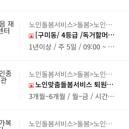
마음 재
노인돌봄서비스>돌봄>노인돌보미
센터
[구미동/ 4등급 /독거할머님] 재가 요양보호사 채용
1년이상 / 주 5일 / 09:00 ~ 12:00
인종
노인돌봄서비스>돌봄>노인돌보미
지관
노인맞춤돌봄서비스 퇴원환자 단기집중 서비스 돌봄제공인력 채용 공고
3개월~6개월 / 월~금 / 시간협의
가복
노인돌봄서비스>돌봄>노인돌보미