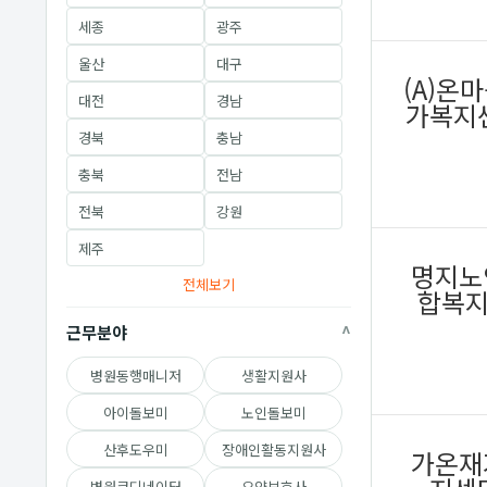
세종
광주
울산
대구
(A)온
대전
경남
가복지
경북
충남
충북
전남
전북
강원
제주
명지노
전체보기
합복
근무분야
병원동행매니저
생활지원사
아이돌보미
노인돌보미
산후도우미
장애인활동지원사
가온재
병원코디네이터
요양보호사