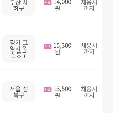
14,000
부산 사
채용시
시급
하구
까지
원
경기 고
15,300
채용시
시급
양시 일
까지
원
산동구
13,500
서울 성
채용시
시급
북구
까지
원