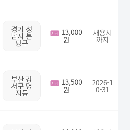
경기 성
13,000
채용시
시급
남시 분
까지
원
당구
부산 강
13,500
2026-1
시급
서구 명
0-31
원
지동