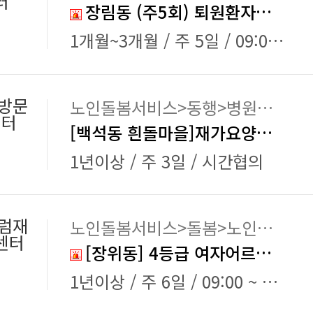
터
장림동 (주5회) 퇴원환자돌봄 요양보호사 채용
1개월~3개월 / 주 5일 / 09:00 ~ 13:00
방문
노인돌봄서비스>동행>병원동행, 노인돌봄서비스>돌봄>노인돌보미
센터
[백석동 흰돌마을]재가요양보호사 모집(투석동행/자차필수)
1년이상 / 주 3일 / 시간협의
럼재
노인돌봄서비스>돌봄>노인돌보미
센터
[장위동] 4등급 여자어르신 요양보호사 모집
1년이상 / 주 6일 / 09:00 ~ 12:00