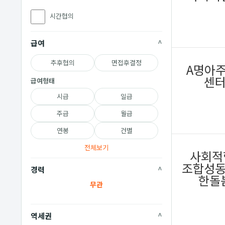
시간협의
급여
추후협의
면접후결정
A명아
센
급여형태
시급
일급
주급
월급
연봉
건별
전체보기
사회적
조합성
경력
한돌
무관
역세권