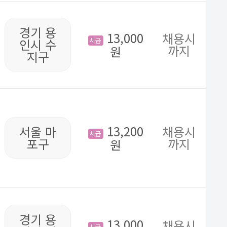
경기 용
13,000
채용시
시급
인시 수
까지
원
지구
13,200
서울 마
채용시
시급
포구
까지
원
경기 용
13,000
채용시
시급