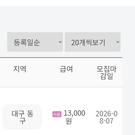
지역
급여
모집마
감일
13,000
대구 동
2026-0
시급
구
8-07
원