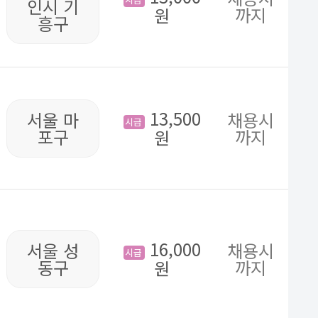
인시 기
까지
원
흥구
13,500
서울 마
채용시
시급
포구
까지
원
16,000
서울 성
채용시
시급
동구
까지
원