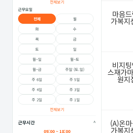
전체보기
근무요일
마음드
가복지
전체
월
화
수
목
금
토
일
월~일
월~토
비지팅
월~금
주말 (토.일)
스재가
원지
주 6일
주 5일
주 4일
주 3일
주 2일
주 1일
전체보기
(A)온
근무시간
가복지
09:00 ~ 18:00