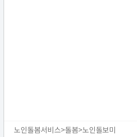
노인돌봄서비스>돌봄>노인돌보미