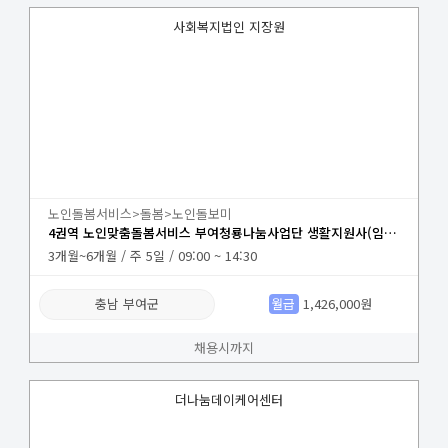
사회복지법인 지장원
노인돌봄서비스>돌봄>노인돌보미
4권역 노인맞춤돌봄서비스 부여청룡나눔사업단 생활지원사(임천면) 채용
3개월~6개월 / 주 5일 / 09:00 ~ 14:30
충남 부여군
월급
1,426,000원
채용시까지
더나눔데이케어센터