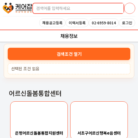
케어잡 공식 취업지원센터
채용공고등록
이력서등록
02-6959-8014
로그인
채용정보
검색조건 열기
선택된 조건 없음
어르신돌봄통합센터
은평어르신돌봄통합지원센터
서초구어르신행복e음센터