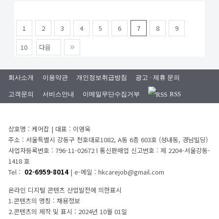
1
2
3
4
5
6
7
8
9
10
다음
회사소개
이용약관
개인정보취급방침
광고 · 제휴 문의
고객문의
서비스안내
이메일무단수집거부
RSS
상호명 : 케어잡 | 대표 : 이영욱
주소 : 서울특별시 강동구 천호대로1082, A동 6층 603호 (성내동, 경남빌딩)
사업자등록번호 : 796-11-02672 l 통신판매업 신고번호 : 제 2204-서울강동-
1418 호
Tel :
02-6959-8014
| e-메일 : hkcarejob@gmail.com
온라인 디지털 콘텐츠 산업발전에 의한표시
1.콘텐츠의 명칭 : 채용정보
2.콘텐츠의 제작 및 표시 : 2024년 10월 01일