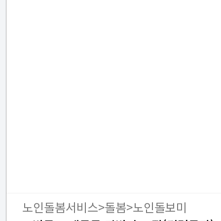
노인돌봄서비스>돌봄>노인돌보미