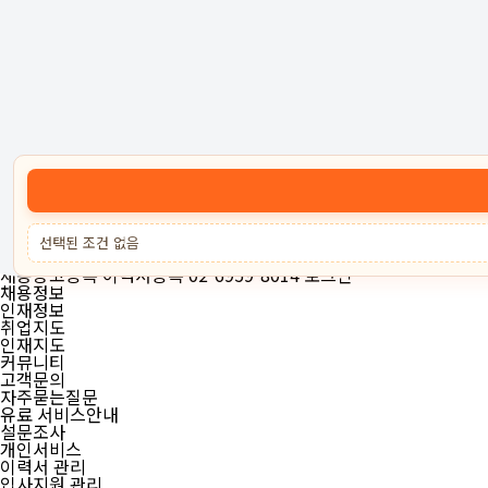
고객센터 :
02-6959-8014
로그인
회원가입
고객센터
서비스안내
케어잡
채용공고등록
이력서등록
선택된 조건 없음
02-6959-8014
로그인
채용공고등록
이력서등록
02-6959-8014
로그인
채용정보
인재정보
취업지도
인재지도
커뮤니티
고객문의
자주묻는질문
유료 서비스안내
설문조사
개인서비스
이력서 관리
입사지원 관리