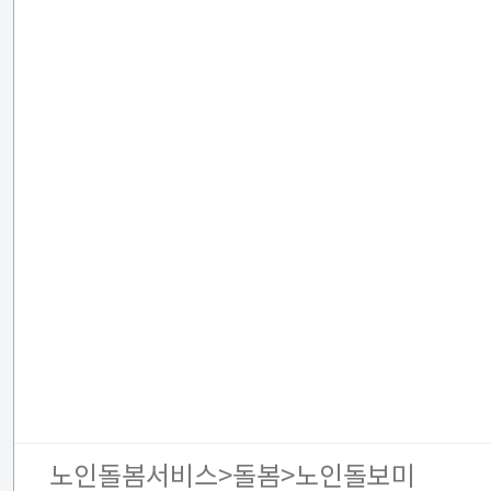
노인돌봄서비스>돌봄>노인돌보미