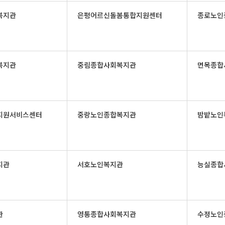
복지관
은평어르신돌봄통합지원센터
종로노인
복지관
중림종합사회복지관
면목종합
지원서비스센터
중랑노인종합복지관
밤밭노인
지관
서호노인복지관
능실종합
관
영통종합사회복지관
수정노인