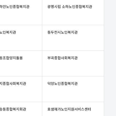
하안노인종합복지관
광명시립 소하노인종합복지관
노인복지관
동두천시노인복지관
동조합양지돌봄
부곡종합사회복지관
지종합사회복지관
덕양노인종합복지관
송동종합복지회관
효샘재가노인지원서비스센터