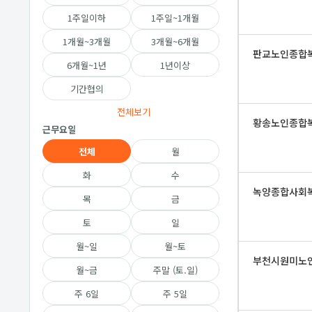
1주일이하
1주일~1개월
1개월~3개월
3개월~6개월
판교노인종합
6개월~1년
1년이상
기간협의
전체보기
황송노인종합
근무요일
전체
월
화
수
녹양종합사회
목
금
토
일
월~일
월~토
부천시원미노
월~금
주말 (토.일)
주 6일
주 5일