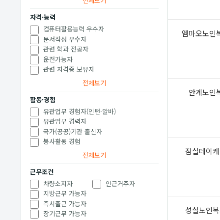
전체보기
자격·능력
컴퓨터활용능력 우수자
엠마오노인
문서작성 우수자
관련 학과 전공자
운전가능자
관련 자격증 보유자
전체보기
안계노인
활동·경험
유관업무 경험자(인턴·알바)
유관업무 경력자
국가(공공)기관 출신자
봉사활동 경험
잠실데이케
전체보기
근무조건
차량소지자
인근거주자
지방근무 가능자
즉시출근 가능자
성실노인복
장기근무 가능자