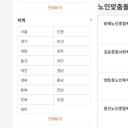
노인맞춤돌
전체보기
지역
방배노인종합
서울
인천
경기
부산
세종
광주
길음종합사회
울산
대구
대전
경남
영등포노인복
경북
충남
충북
전남
전북
강원
용산노인종합
제주
전체보기