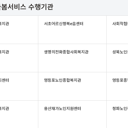
봄서비스 수행기관
복지관
서초어르신행복e음센터
사회적협
복지관
생명의전화종합사회복지관
성북노인
지센터
영등포노인종합복지관
영등포종
복지관
용산재가노인지원센터
청파노인