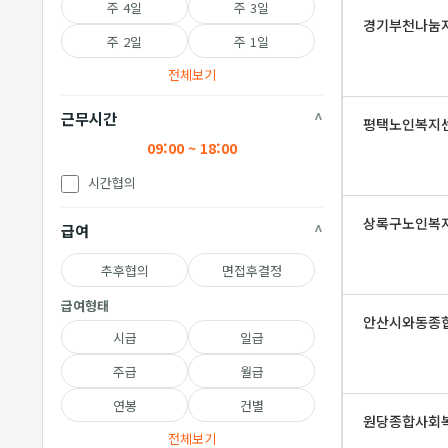
주 4일
주 3일
경기부천나눔
주 2일
주 1일
전체보기
근무시간
평택노인복지
09:00 ~ 18:00
시간협의
상록구노인복
급여
추후협의
면접후결정
급여형태
안산시와동종
시급
일급
주급
월급
연봉
건별
원당종합사회
전체보기