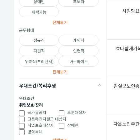
장애인
초보자
사임당요
재택가능
전체보기
근무형태
정규직
계약직
효다함재가
파견직
인턴직
위촉직(프리렌서)
아르바이트
전체보기
우대조건/복리후생
임실군노인종
우대조건
취업보호·장려
국가유공자
보훈대상자
고용촉진지원금 대상자
다온노인주간
취업보호대상자
장애인
병역특례