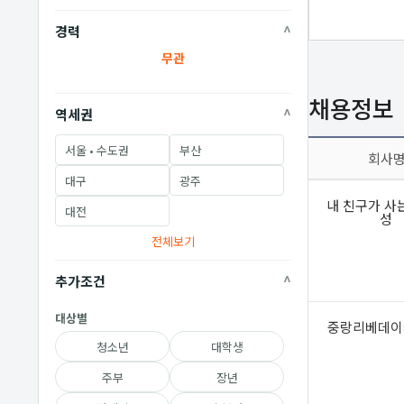
경력
무관
채용정보
역세권
서울 • 수도권
부산
회사
대구
광주
내 친구가 사
대전
성
전체보기
추가조건
대상별
중랑리베데이
청소년
대학생
주부
장년