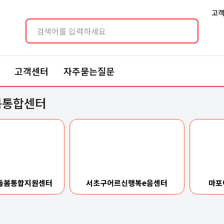
고객
센터
고객센터
자주묻는질문
봄통합센터
돌봄통합지원센터
서초구어르신행복e음센터
마포