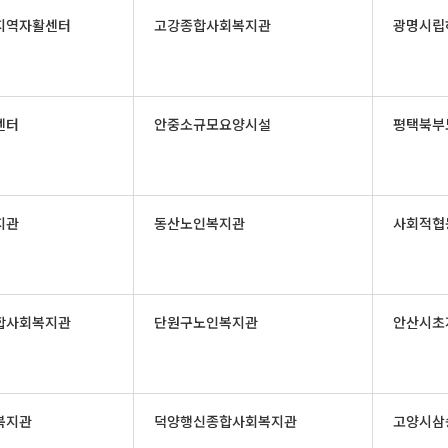
지역자활센터
고강종합사회복지관
광명시립
센터
안중소규모요양시설
평택북부
지관
동산노인복지관
사회적협
합사회복지관
단원구노인복지관
안산시초
복지관
덕양행신종합사회복지관
고양시삼