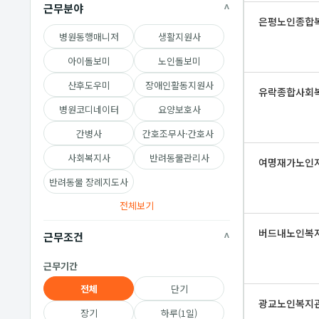
근무분야
은평노인종합
병원동행매니저
생활지원사
아이돌보미
노인돌보미
산후도우미
장애인활동지원사
유락종합사회
병원코디네이터
요양보호사
간병사
간호조무사·간호사
사회복지사
반려동물관리사
여명재가노인
반려동물 장례지도사
전체보기
버드내노인복
근무조건
근무기간
전체
단기
광교노인복지
장기
하루(1일)