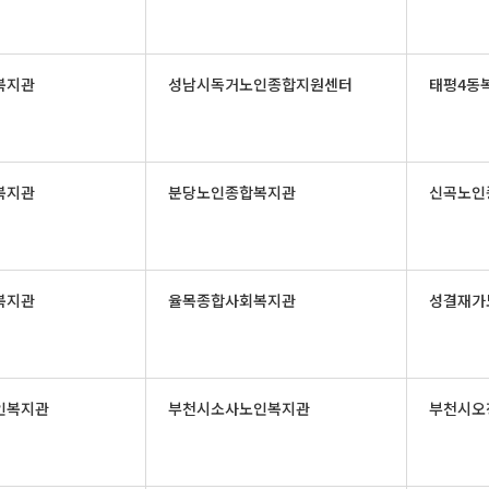
복지관
성남시독거노인종합지원센터
태평4동
복지관
분당노인종합복지관
신곡노인
복지관
율목종합사회복지관
성결재가
인복지관
부천시소사노인복지관
부천시오