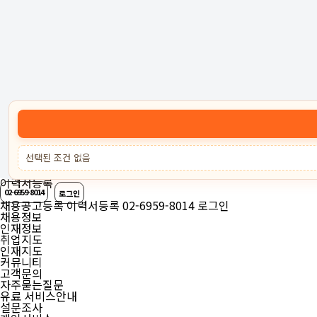
고객센터 :
02-6959-8014
로그인
회원가입
고객센터
서비스안내
케어잡 공식 취업
선택된 조건 없음
채용공고등록
이력서등록
02-6959-8014
로그인
채용공고등록
이력서등록
02-6959-8014
로그인
채용정보
인재정보
취업지도
인재지도
커뮤니티
고객문의
자주묻는질문
유료 서비스안내
설문조사