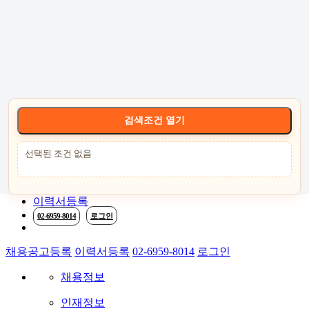
고객센터 :
02-6959-8014
로그인
회원가입
고객센터
서비스안내
케어
검색조건 열기
선택된 조건 없음
채용공고등록
이력서등록
02-6959-8014
로그인
채용공고등록
이력서등록
02-6959-8014
로그인
채용정보
인재정보