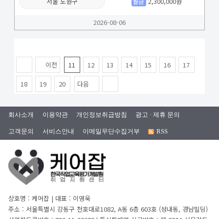
서울 노원구
월급
2,300,000원
2026-08-06
이전
11
12
13
14
15
16
17
18
19
20
다음
회사소개
이용약관
개인정보취급방침
광고 · 제휴 문의
고객문의
서비스안내
이메일무단수집거부
RSS
상호명 : 케어잡 | 대표 : 이영욱
주소 : 서울특별시 강동구 천호대로1082, A동 6층 603호 (성내동, 경남빌딩)