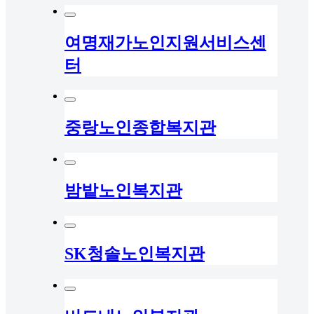
여명재가노인지원서비스센
터
중랑노인종합복지관
밤밭노인복지관
SK청솔노인복지관