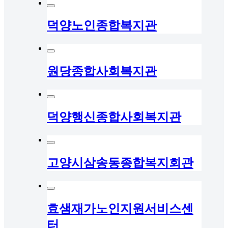
덕양노인종합복지관
원당종합사회복지관
덕양행신종합사회복지관
고양시삼송동종합복지회관
효샘재가노인지원서비스센
터