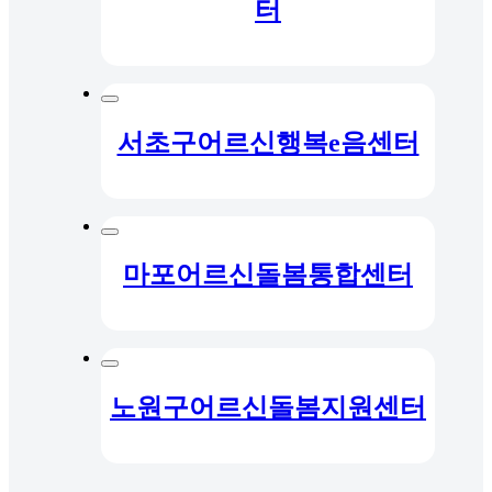
터
서초구어르신행복e음센터
마포어르신돌봄통합센터
노원구어르신돌봄지원센터