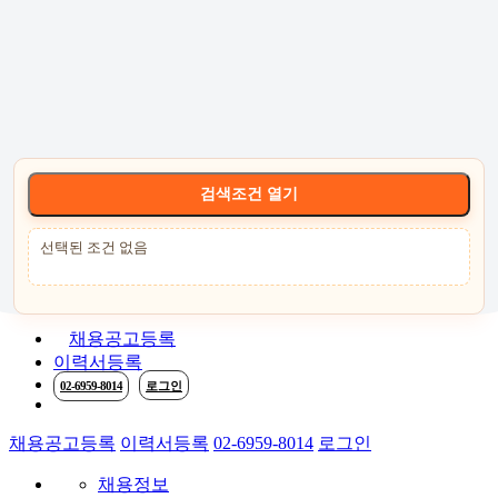
고객센터 :
02-6959-8014
로그인
회원가입
고객센터
서비스안내
케어잡 공식 취
검색조건 열기
선택된 조건 없음
채용공고등록
이력서등록
02-6959-8014
로그인
채용공고등록
이력서등록
02-6959-8014
로그인
채용정보