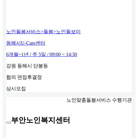
노인돌봄서비스>돌봄>노인돌보미
동해시U-Care센터
6개월~1년 / 주 5일 / 09:00 ~ 14:30
강원 동해시 단봉동
협의
면접후결정
상시모집
노인맞춤돌봄서비스 수행기관
부안노인복지센터