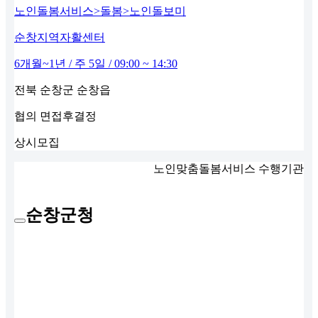
노인돌봄서비스>돌봄>노인돌보미
순창지역자활센터
6개월~1년 / 주 5일 / 09:00 ~ 14:30
전북 순창군 순창읍
협의
면접후결정
상시모집
노인맞춤돌봄서비스 수행기관
순창군청