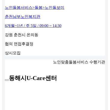
노인돌봄서비스>돌봄>노인돌보미
춘천남부노인복지관
6개월~1년 / 주 5일 / 09:00 ~ 14:30
강원 춘천시 온의동
협의
면접후결정
상시모집
노인맞춤돌봄서비스 수행기관
동해시U-Care센터