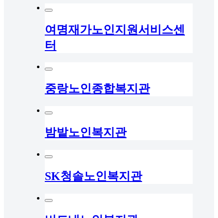
여명재가노인지원서비스센
터
중랑노인종합복지관
밤밭노인복지관
SK청솔노인복지관