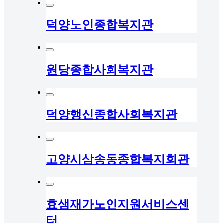
덕양노인종합복지관
원당종합사회복지관
덕양행신종합사회복지관
고양시삼송동종합복지회관
효샘재가노인지원서비스센
터