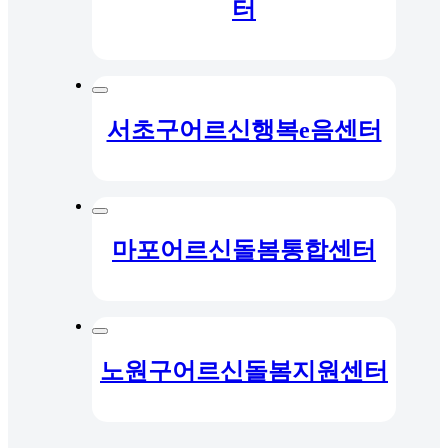
터
서초구어르신행복e음센터
마포어르신돌봄통합센터
노원구어르신돌봄지원센터