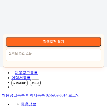
고객센터 :
02-6959-8014
로그인
회원가입
고객센터
서비스안내
케어잡 공식 취
검색조건 열기
선택된 조건 없음
채용공고등록
이력서등록
02-6959-8014
로그인
채용공고등록
이력서등록
02-6959-8014
로그인
채용정보