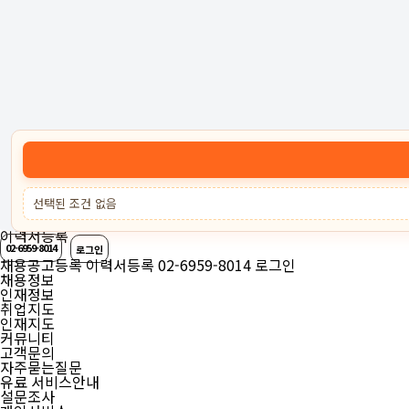
고객센터 :
02-6959-8014
로그인
회원가입
고객센터
서비스안내
케어잡 공식 취업
선택된 조건 없음
채용공고등록
이력서등록
02-6959-8014
로그인
채용공고등록
이력서등록
02-6959-8014
로그인
채용정보
인재정보
취업지도
인재지도
커뮤니티
고객문의
자주묻는질문
유료 서비스안내
설문조사