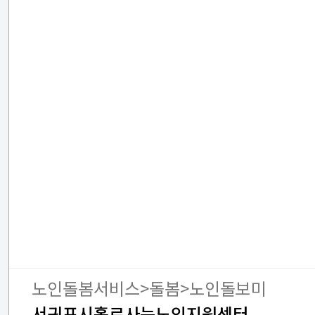
노인돌봄서비스>돌봄>노인돌보미
서귀포시홀로사는노인지원센터