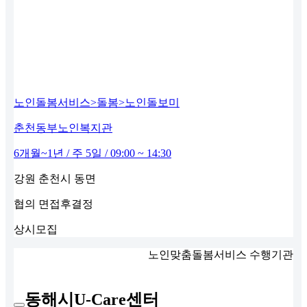
노인돌봄서비스>돌봄>노인돌보미
춘천동부노인복지관
6개월~1년 / 주 5일 / 09:00 ~ 14:30
강원 춘천시 동면
협의
면접후결정
상시모집
노인맞춤돌봄서비스 수행기관
동해시U-Care센터