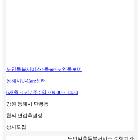
노인돌봄서비스>돌봄>노인돌보미
동해시U-Care센터
6개월~1년 / 주 5일 / 09:00 ~ 14:30
강원 동해시 단봉동
협의
면접후결정
상시모집
노인맞춤돌봄서비스 수행기관