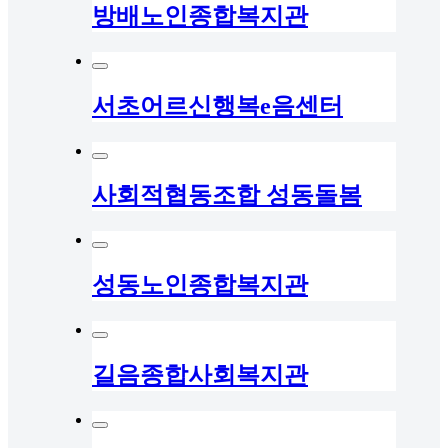
방배노인종합복지관
서초어르신행복e음센터
사회적협동조합 성동돌봄
성동노인종합복지관
길음종합사회복지관