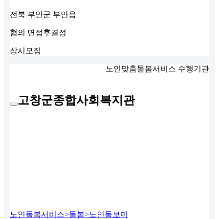
전북 부안군 부안읍
협의
면접후결정
상시모집
노인맞춤돌봄서비스 수행기관
고창군종합사회복지관
노인돌봄서비스>돌봄>노인돌보미