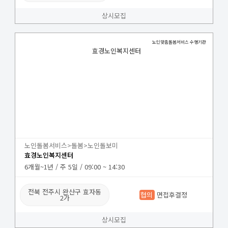
상시모집
노인맞춤돌봄서비스 수행기관
효경노인복지센터
노인돌봄서비스>돌봄>노인돌보미
효경노인복지센터
6개월~1년 / 주 5일 / 09:00 ~ 14:30
전북 전주시 완산구 효자동
협의
면접후결정
2가
상시모집