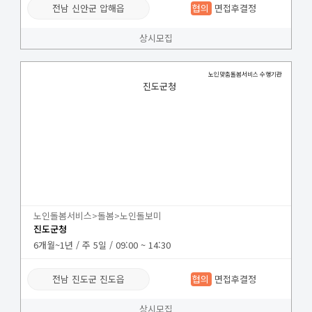
전남 신안군 압해읍
협의
면접후결정
상시모집
노인맞춤돌봄서비스 수행기관
진도군청
노인돌봄서비스>돌봄>노인돌보미
진도군청
6개월~1년 / 주 5일 / 09:00 ~ 14:30
전남 진도군 진도읍
협의
면접후결정
상시모집