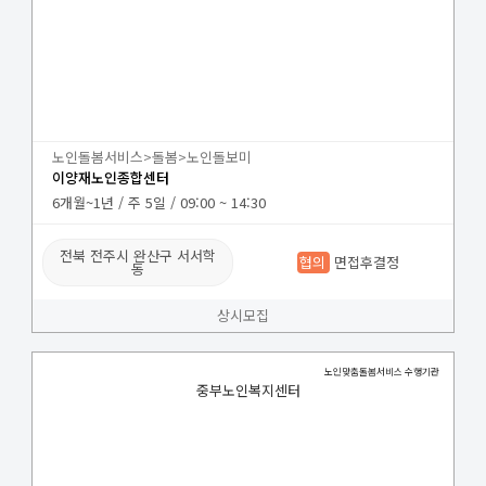
노인돌봄서비스>돌봄>노인돌보미
이양재노인종합센터
6개월~1년 / 주 5일 / 09:00 ~ 14:30
전북 전주시 완산구 서서학
협의
면접후결정
동
상시모집
노인맞춤돌봄서비스 수행기관
중부노인복지센터