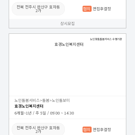
전북 전주시 완산구 효자동
협의
면접후결정
2가
상시모집
노인맞춤돌봄서비스 수행기관
효경노인복지센터
노인돌봄서비스>돌봄>노인돌보미
효경노인복지센터
6개월~1년 / 주 5일 / 09:00 ~ 14:30
전북 전주시 완산구 효자동
협의
면접후결정
2가