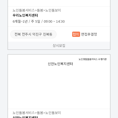
노인돌봄서비스>돌봄>노인돌보미
우리노인복지센터
6개월~1년 / 주 5일 / 09:00 ~ 14:30
전북 전주시 덕진구 진북동
협의
면접후결정
상시모집
노인맞춤돌봄서비스 수행기관
신안노인복지센터
노인돌봄서비스>돌봄>노인돌보미
신안노인복지센터