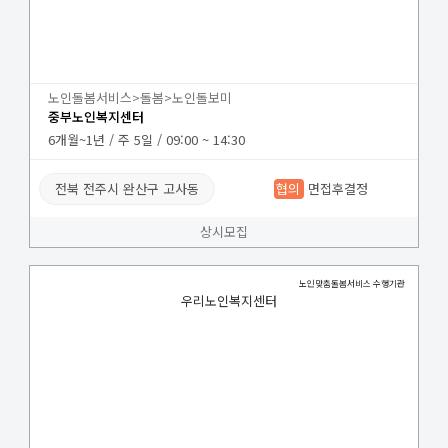
노인돌봄서비스>돌봄>노인돌보미
중부노인복지센터
6개월~1년 / 주 5일 / 09:00 ~ 14:30
전북 전주시 완산구 고사동
협의
면접후결정
상시모집
노인맞춤돌봄서비스 수행기관
우리노인복지센터