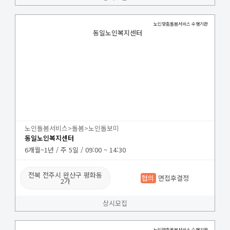
노인맞춤돌봄서비스 수행기관
동일노인복지센터
노인돌봄서비스>돌봄>노인돌보미
동일노인복지센터
6개월~1년 / 주 5일 / 09:00 ~ 14:30
전북 전주시 완산구 평화동
협의
면접후결정
2가
상시모집
노인맞춤돌봄서비스 수행기관