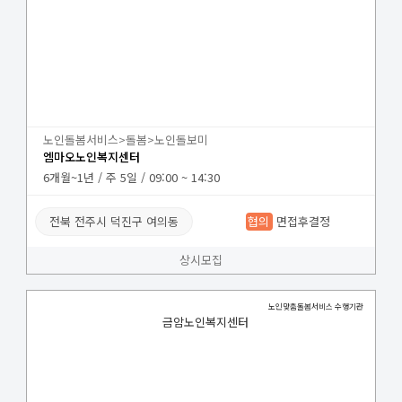
노인돌봄서비스>돌봄>노인돌보미
엠마오노인복지센터
6개월~1년 / 주 5일 / 09:00 ~ 14:30
전북 전주시 덕진구 여의동
협의
면접후결정
상시모집
노인맞춤돌봄서비스 수행기관
금암노인복지센터