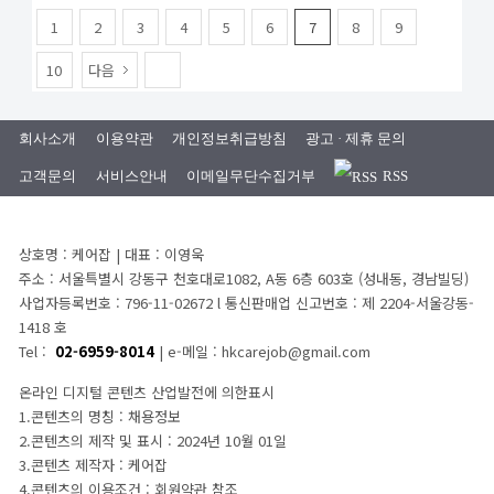
1
2
3
4
5
6
7
8
9
10
다음
회사소개
이용약관
개인정보취급방침
광고 · 제휴 문의
고객문의
서비스안내
이메일무단수집거부
RSS
상호명 : 케어잡 | 대표 : 이영욱
주소 : 서울특별시 강동구 천호대로1082, A동 6층 603호 (성내동, 경남빌딩)
사업자등록번호 : 796-11-02672 l 통신판매업 신고번호 : 제 2204-서울강동-
1418 호
Tel :
02-6959-8014
| e-메일 : hkcarejob@gmail.com
온라인 디지털 콘텐츠 산업발전에 의한표시
1.콘텐츠의 명칭 : 채용정보
2.콘텐츠의 제작 및 표시 : 2024년 10월 01일
3.콘텐츠 제작자 : 케어잡
4.콘텐츠의 이용조건 : 회원약관 참조