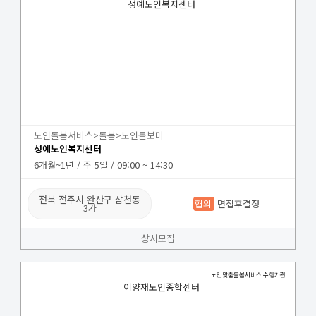
성예노인복지센터
노인돌봄서비스>돌봄>노인돌보미
성예노인복지센터
6개월~1년 / 주 5일 / 09:00 ~ 14:30
전북 전주시 완산구 삼천동
협의
면접후결정
3가
상시모집
노인맞춤돌봄서비스 수행기관
이양재노인종합센터