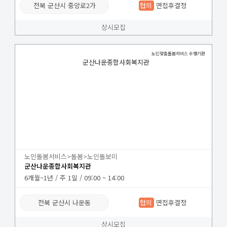
전북 군산시 중앙로2가
협의
면접후결정
상시모집
노인맞춤돌봄서비스 수행기관
군산나운종합사회복지관
노인돌봄서비스>돌봄>노인돌보미
군산나운종합사회복지관
6개월~1년 / 주 1일 / 09:00 ~ 14:00
전북 군산시 나운동
협의
면접후결정
상시모집