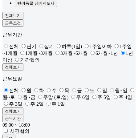
반려동물 장례지도사
전체보기
근무조건
근무기간
전체
단기
장기
하루(1일)
1주일이하
1주일
~1개월
1개월~3개월
3개월~6개월
6개월~1년
1년
이상
기간협의
전체보기
근무요일
전체
월
화
수
목
금
토
일
월~일
월~토
월~금
주말 (토.일)
주 6일
주 5일
주 4일
주 3일
주 2일
주 1일
전체보기
근무시간
09:00 ~ 18:00
시간협의