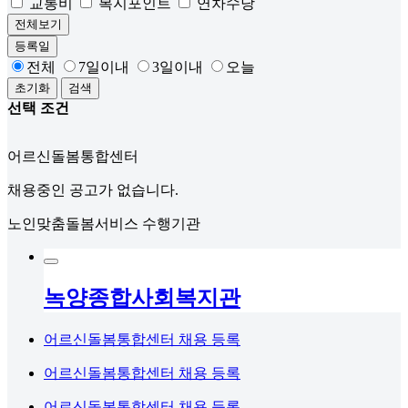
교통비
복지포인트
연차수당
전체보기
등록일
전체
7일이내
3일이내
오늘
초기화
검색
선택 조건
어르신돌봄통합센터
채용중인 공고가 없습니다.
노인맞춤돌봄서비스 수행기관
녹양종합사회복지관
어르신돌봄통합센터 채용 등록
어르신돌봄통합센터 채용 등록
어르신돌봄통합센터 채용 등록