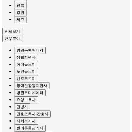
전북
강원
제주
전체보기
근무분야
병원동행매니저
생활지원사
아이돌보미
노인돌보미
산후도우미
장애인활동지원사
병원코디네이터
요양보호사
간병사
간호조무사·간호사
사회복지사
반려동물관리사