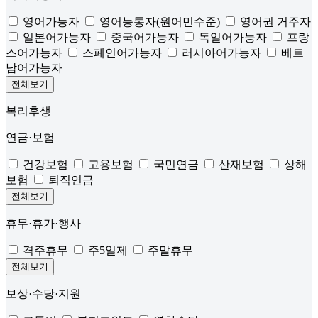
영어가능자
영어능통자(원어민수준)
영어권 거주자
일본어가능자
중국어가능자
독일어가능자
프랑
스어가능자
스페인어가능자
러시아어가능자
베트
남어가능자
전체보기
복리후생
연금·보험
건강보험
고용보험
국민연금
산재보험
상해
보험
퇴직연금
전체보기
휴무·휴가·행사
격주휴무
주5일제
주말휴무
전체보기
보상·수당·지원