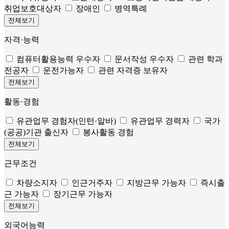
취업보호대상자
장애인
병역특례
전체보기
자격·능력
컴퓨터활용능력 우수자
문서작성 우수자
관련 학과
전공자
운전가능자
관련 자격증 보유자
전체보기
활동·경험
유관업무 경험자(인턴·알바)
유관업무 경력자
국가
(공공)기관 출신자
봉사활동 경험
전체보기
근무조건
차량소지자
인근거주자
지방근무 가능자
즉시출
근 가능자
장기근무 가능자
전체보기
외국어능력