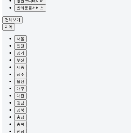
병원코디네이터
반려동물서비스
전체보기
지역
서울
인천
경기
부산
세종
광주
울산
대구
대전
경남
경북
충남
충북
전남