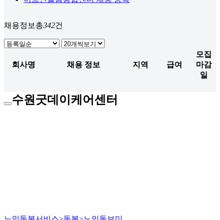
채용정보
총
342
건
모집
회사명
채용 정보
지역
급여
마감
일
수원굿데이케어센터
노인돌봄서비스>돌봄>노인돌보미