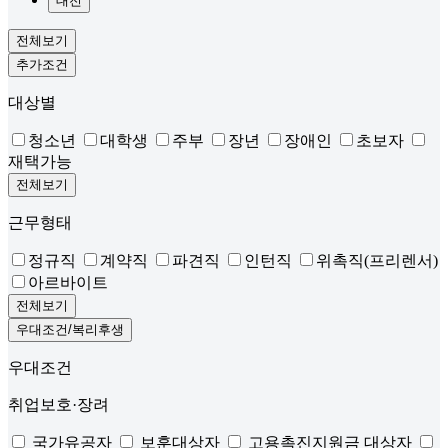
대전
전체보기
추가조건
대상별
청소년
대학생
주부
장년
장애인
초보자
재택가능
전체보기
근무형태
정규직
계약직
파견직
인턴직
위촉직(프리렌서)
아르바이트
전체보기
우대조건/복리후생
우대조건
취업보호·장려
국가유공자
보훈대상자
고용촉진지원금 대상자