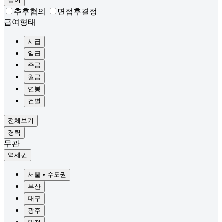
급여
추후협의
면접후결정
급여형태
시급
일급
주급
월급
연봉
건별
전체보기
경력
무관
역세권
서울 • 수도권
부산
대구
광주