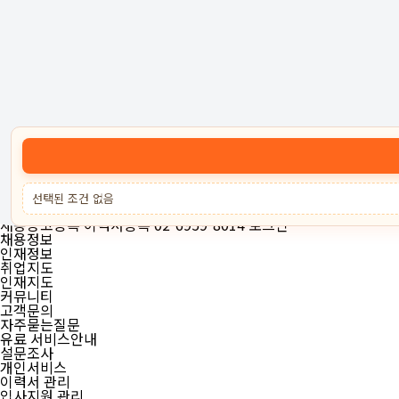
고객센터 :
02-6959-8014
로그인
회원가입
고객센터
서비스안내
케어잡
채용공고등록
이력서등록
선택된 조건 없음
02-6959-8014
로그인
채용공고등록
이력서등록
02-6959-8014
로그인
채용정보
인재정보
취업지도
인재지도
커뮤니티
고객문의
자주묻는질문
유료 서비스안내
설문조사
개인서비스
이력서 관리
입사지원 관리