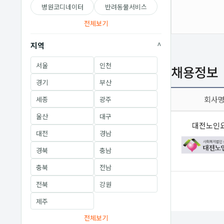
병원코디네이터
반려동물서비스
전체보기
지역
서울
인천
채용정보
경기
부산
회사
세종
광주
울산
대구
대전노인
대전
경남
경북
충남
충북
전남
전북
강원
제주
전체보기