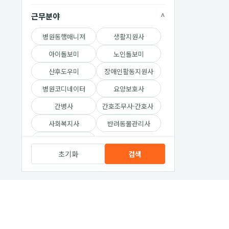
근무분야
병원동행매니저
생활지원사
아이돌보미
노인돌보미
산후도우미
장애인활동지원사
병원코디네이터
요양보호사
간병사
간호조무사·간호사
사회복지사
반려동물관리사
반려동물 장례지도사
초기화
검색
전체보기
근무조건
회사소개
이용약관
개인정보취급방침
광고 · 제휴 문
근무기간
전체
단기