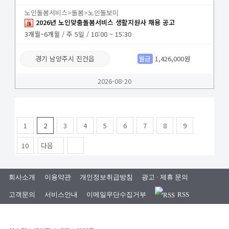
노인돌봄서비스>돌봄>노인돌보미
2026년 노인맞춤돌봄서비스 생활지원사 채용 공고
3개월~6개월 / 주 5일 / 10:00 ~ 15:30
경기 남양주시 진건읍
월급
1,426,000원
2026-08-20
1
2
3
4
5
6
7
8
9
10
다음
회사소개
이용약관
개인정보취급방침
광고 · 제휴 문의
고객문의
서비스안내
이메일무단수집거부
RSS