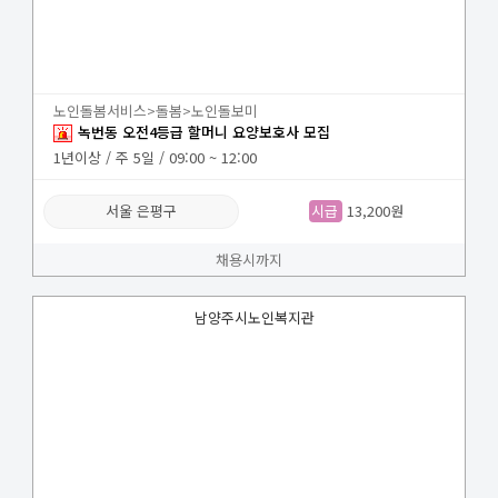
노인돌봄서비스>돌봄>노인돌보미
녹번동 오전4등급 할머니 요양보호사 모집
1년이상 / 주 5일 / 09:00 ~ 12:00
서울 은평구
시급
13,200원
채용시까지
남양주시노인복지관