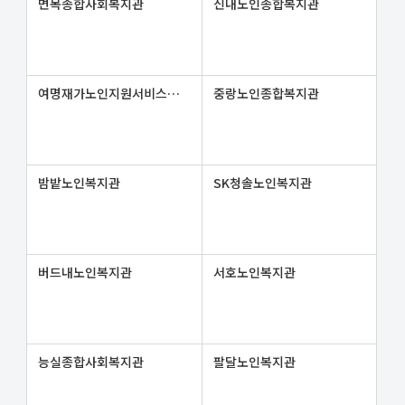
면목종합사회복지관
신내노인종합복지관
여명재가노인지원서비스센터
중랑노인종합복지관
밤밭노인복지관
SK청솔노인복지관
버드내노인복지관
서호노인복지관
능실종합사회복지관
팔달노인복지관