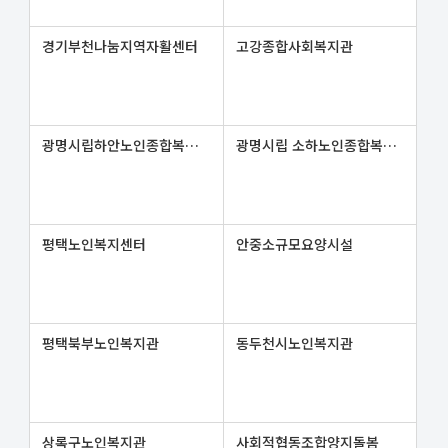
경기부천나눔지역자활센터
고강종합사회복지관
광명시립하안노인종합복지관
광명시립 소하노인종합복지관
평택노인복지센터
안중소규모요양시설
평택북부노인복지관
동두천시노인복지관
상록구노인복지관
사회적협동조합양지돌봄