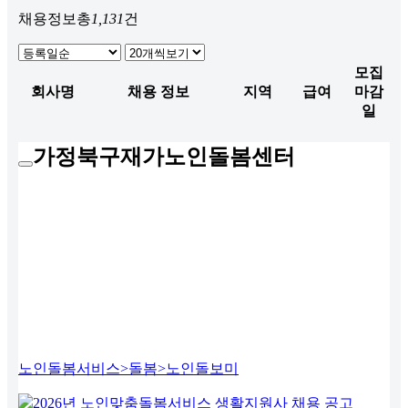
채용정보
총
1,131
건
모집
회사명
채용 정보
지역
급여
마감
일
가정북구재가노인돌봄센터
노인돌봄서비스>돌봄>노인돌보미
2026년 노인맞춤돌봄서비스 생활지원사 채용 공고