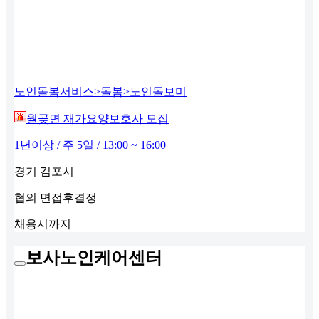
노인돌봄서비스>돌봄>노인돌보미
월곶면 재가요양보호사 모집
1년이상 / 주 5일 / 13:00 ~ 16:00
경기 김포시
협의
면접후결정
채용시까지
보사노인케어센터