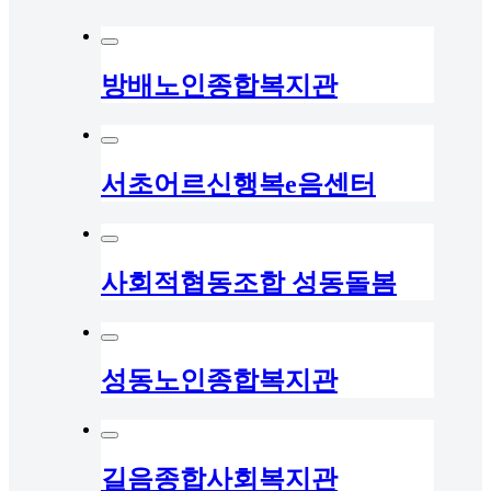
방배노인종합복지관
서초어르신행복e음센터
사회적협동조합 성동돌봄
성동노인종합복지관
길음종합사회복지관