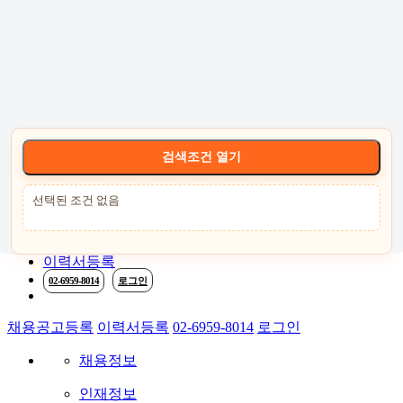
고객센터 :
02-6959-8014
로그인
회원가입
고객센터
서비스안내
케어
검색조건 열기
선택된 조건 없음
채용공고등록
이력서등록
02-6959-8014
로그인
채용공고등록
이력서등록
02-6959-8014
로그인
채용정보
인재정보