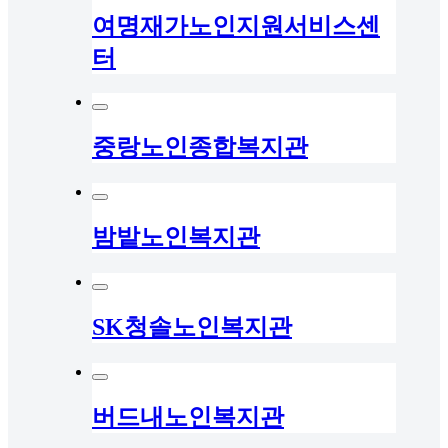
여명재가노인지원서비스센
터
중랑노인종합복지관
밤밭노인복지관
SK청솔노인복지관
버드내노인복지관