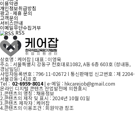
이용약관
개인정보취급방침
광고 · 제휴 문의
고객문의
서비스안내
이메일무단수집거부
RSS
상호명 : 케어잡 | 대표 : 이영욱
주소 : 서울특별시 강동구 천호대로1082, A동 6층 603호 (성내동,
경남빌딩)
사업자등록번호 : 796-11-02672 l 통신판매업 신고번호 : 제 2204-
서울강동-1418 호
Tel :
02-6959-8014
| e-메일 : hkcarejob@gmail.com
온라인 디지털 콘텐츠 산업발전에 의한표시
1.콘텐츠의 명칭 : 채용정보
2.콘텐츠의 제작 및 표시 : 2024년 10월 01일
3.콘텐츠 제작자 : 케어잡
4.콘텐츠의 이용조건 : 회원약관 참조