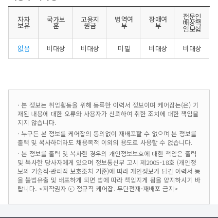
전문인
자차
국가보
고용지
병역여
장애여
배상책
보유
훈
원금
부
부
임보험
없음
비대상
비대상
미필
비대상
비대상
· 본 정보는 취업활동을 위해 등록한 이력서 정보이며 케어잡는(은) 기
재된 내용에 대한 오류와 사용자가 신뢰하여 취한 조치에 대한 책임을
지지 않습니다.
· 누구든 본 정보를 케어잡의 동의없이 재배포할 수 없으며 본 정보를
출력 및 복사하더라도 채용목적 이외의 용도로 사용할 수 없습니다.
· 본 정보를 출력 및 복사한 경우의 개인정보보호에 대한 책임은 출력
및 복사한 당사자에게 있으며 정보통신부 고시 제2005-18호 (개인정
보의 기술적·관리적 보호조치 기준)에 따라 개인정보가 담긴 이력서 등
을 불법유출 및 배포하게 되면 법에 따라 책임지게 됨을 양지하시기 바
랍니다. <저작권자 ⓒ 정규직 케어잡. 무단전재-재배포 금지>