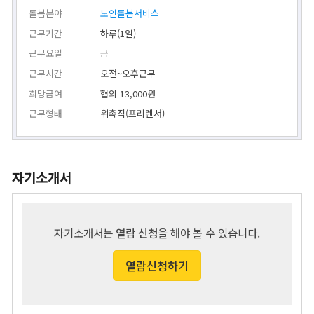
돌봄분야
노인돌봄서비스
근무기간
하루(1일)
근무요일
금
근무시간
오전~오후근무
희망급여
협의 13,000원
근무형태
위촉직(프리렌서)
자기소개서
자기소개서는
열람 신청
을 해야 볼 수 있습니다.
열람신청하기