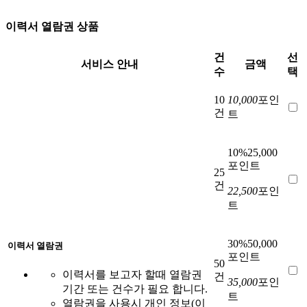
이력서 열람권
상품
건
선
서비스 안내
금액
수
택
10
10,000
포인
건
트
10%
25,000
포인트
25
건
22,500
포인
트
30%
50,000
이력서 열람권
포인트
50
이력서를 보고자 할때 열람권
건
35,000
포인
기간 또는 건수가 필요 합니다.
트
열람권을 사용시 개인 정보(이