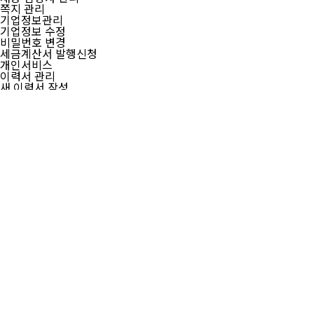
쪽지 관리
기업정보관리
기업정보 수정
비밀번호 변경
세금계산서 발행신청
개인서비스
이력서 관리
새 이력서 작성
이력서 관리
입사지원 관리
온라인 지원 현황
입사제의 기업
내 이력서 열람 관리
열람한 채용정보
맞춤서비스 관리
스크랩한 채용정보
관심기업 정보
맞춤 채용정보
쪽지 관리
취업활동증명서
개인정보관리
개인정보 수정
비밀번호 변경
현금영수증 발행신청
이력서 등록하기
채용공고 등록하기
고객문의
공지사항