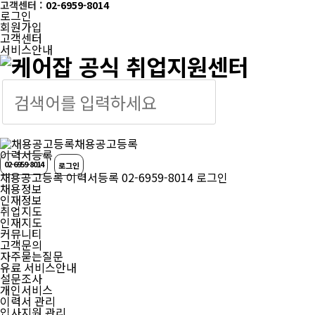
고객센터 :
02-6959-8014
로그인
회원가입
고객센터
서비스안내
케어잡
채용공고등록
이력서등록
02-6959-8014
로그인
채용공고등록
이력서등록
02-6959-8014
로그인
채용정보
인재정보
취업지도
인재지도
커뮤니티
고객문의
자주묻는질문
유료 서비스안내
설문조사
개인서비스
이력서 관리
입사지원 관리