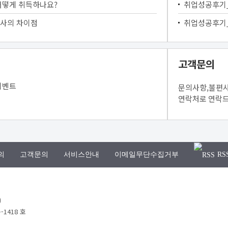
어떻게 취득하나요?
취업성공후기
사의 차이점
취업성공후기
고객문의
이벤트
문의사항,불편사
연락처로 연락
의
고객문의
서비스안내
이메일무단수집거부
RS
)
-1418 호