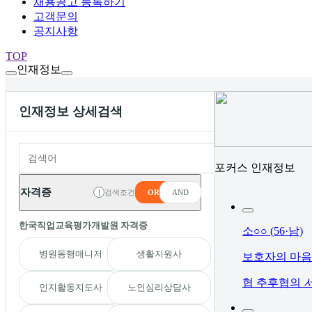
채용공고 등록하기
고객문의
공지사항
TOP
인재정보
인재정보 상세검색
포커스 인재정보
자격증
검색조건
OR
AND
!
한국직업교육평가개발원 자격증
소○○
(56·남)
병원동행매니저
생활지원사
보호자의 마음
협
추후협의
인지활동지도사
노인심리상담사