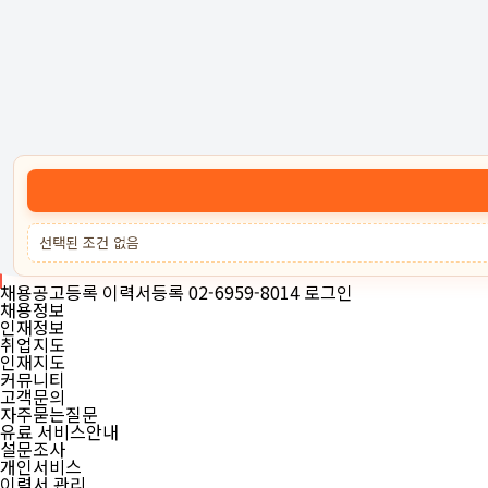
고객센터 :
02-6959-8014
로그인
회원가입
고객센터
서비스안내
케어잡
채용공고등록
이력서등록
선택된 조건 없음
02-6959-8014
로그인
채용공고등록
이력서등록
02-6959-8014
로그인
채용정보
인재정보
취업지도
인재지도
커뮤니티
고객문의
자주묻는질문
유료 서비스안내
설문조사
개인서비스
이력서 관리