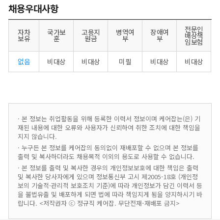
채용우대사항
전문인
자차
국가보
고용지
병역여
장애여
배상책
보유
훈
원금
부
부
임보험
없음
비대상
비대상
미필
비대상
비대상
· 본 정보는 취업활동을 위해 등록한 이력서 정보이며 케어잡는(은) 기
재된 내용에 대한 오류와 사용자가 신뢰하여 취한 조치에 대한 책임을
지지 않습니다.
· 누구든 본 정보를 케어잡의 동의없이 재배포할 수 없으며 본 정보를
출력 및 복사하더라도 채용목적 이외의 용도로 사용할 수 없습니다.
· 본 정보를 출력 및 복사한 경우의 개인정보보호에 대한 책임은 출력
및 복사한 당사자에게 있으며 정보통신부 고시 제2005-18호 (개인정
보의 기술적·관리적 보호조치 기준)에 따라 개인정보가 담긴 이력서 등
을 불법유출 및 배포하게 되면 법에 따라 책임지게 됨을 양지하시기 바
랍니다. <저작권자 ⓒ 정규직 케어잡. 무단전재-재배포 금지>