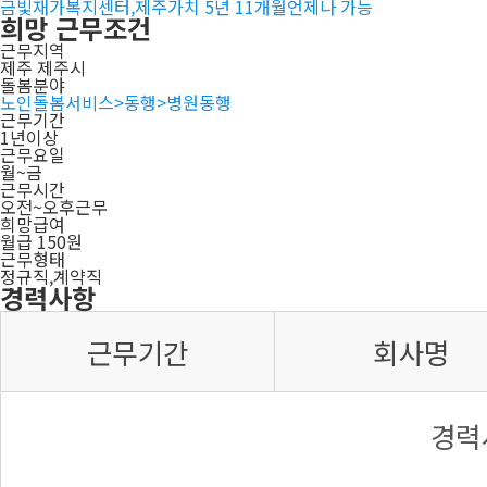
금빛재가복지센터,제주가치 5년 11개월
언제나 가능
희망 근무조건
근무지역
제주 제주시
돌봄분야
노인돌봄서비스>동행>병원동행
근무기간
1년이상
근무요일
월~금
근무시간
오전~오후근무
희망급여
월급 150원
근무형태
정규직,계약직
경력사항
근무기간
회사명
경력